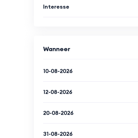
• Goede nachtrust.
Interesse
• Bewust wording van je lichaam en w
Wat ga ik doen?
Bij de 1e behandeling hebben we een
Daarna mag je liggen of zitten op de
Wanneer
1 of meerder plekken op je lichaam e
wat de aanraking met je doet, en ka
te worden van je lichaam.
10-08-2026
12-08-2026
20-08-2026
31-08-2026