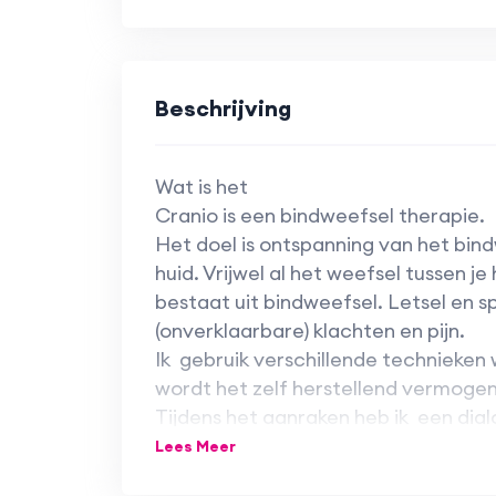
Beschrijving
Wat is het
Cranio is een bindweefsel therapie.
Het doel is ontspanning van het bind
huid. Vrijwel al het weefsel tussen j
bestaat uit bindweefsel. Letsel en s
(onverklaarbare) klachten en pijn.
Ik gebruik verschillende technieken
wordt het zelf herstellend vermoge
Tijdens het aanraken heb ik een dia
spanning in je lichaam (in je bindwee
Lees Meer
betekenis geven aan je klachten. Je k