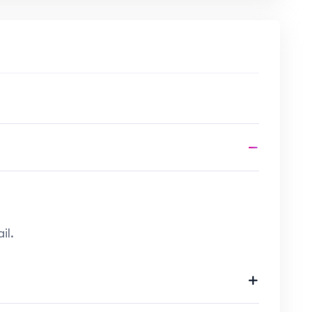
ijn om oude pijnlijke herinneringen of
n.
stress gerelateerde klachten.
n beeldscherm zitten.
am willen gaan voelen.
et schedel, aangezicht, nek rug en bekken
il.
lichaam