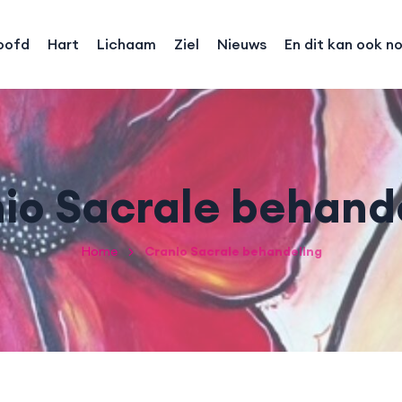
oofd
Hart
Lichaam
Ziel
Nieuws
En dit kan ook n
io Sacrale behand
Home
Cranio Sacrale behandeling