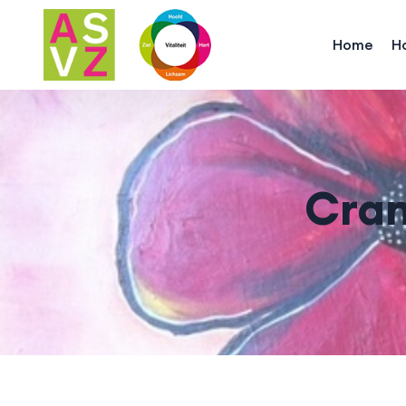
Home
H
Cran