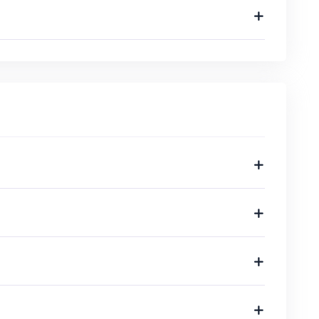
at die je wil vertellen
 gesprek over je klachten/ hulpvraag.
 behandeltafel en raak ik je zachtjes aan op
n of hoofd. Tijdens de behandeling vraag ik
n ik de dialoog met je aangaan om je bewust