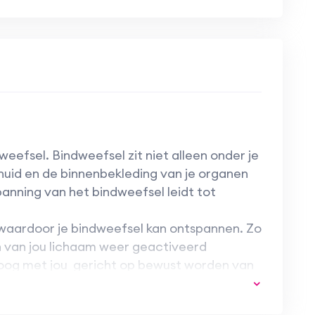
weefsel. Bindweefsel zit niet alleen onder je
e huid en de binnenbekleding van je organen
panning van het bindweefsel leidt tot
 waardoor je bindweefsel kan ontspannen. Zo
n van jou lichaam weer geactiveerd
loog met jou gericht op bewust worden van
fsel). Door de bewustwording kun je
rijgt inzicht in wat je lichaam je probeert te