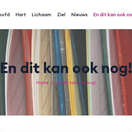
oofd
Hart
Lichaam
Ziel
Nieuws
En dit kan ook n
En dit kan ook nog
Home
En dit kan ook nog!