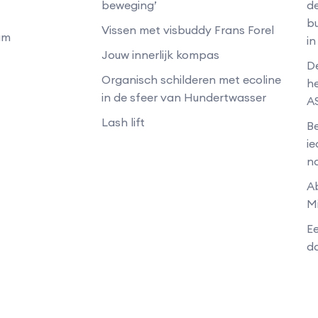
beweging’
de
b
Vissen met visbuddy Frans Forel
am
i
Jouw innerlijk kompas
De
Organisch schilderen met ecoline
he
in de sfeer van Hundertwasser
A
Lash lift
Be
ie
n
A
M
Ee
da