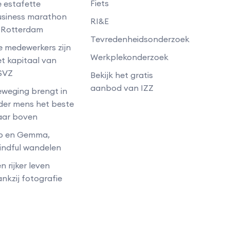
Fiets
 estafette
usiness marathon
RI&E
n Rotterdam
Tevredenheidsonderzoek
 medewerkers zijn
Werkplekonderzoek
t kapitaal van
SVZ
Bekijk het gratis
aanbod van IZZ
weging brengt in
der mens het beste
aar boven
b en Gemma,
indful wandelen
n rijker leven
nkzij fotografie