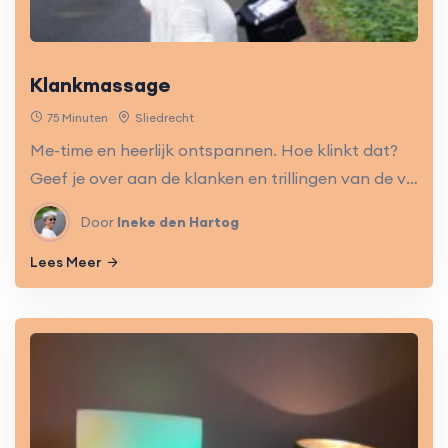
Klankmassage
75 Minuten
Sliedrecht
Me-time en heerlijk ontspannen. Hoe klinkt dat?
Geef je over aan de klanken en trillingen van de verschillende instrumenten en laat ze hun werk doen. Een moment van rust, ontspanning en aandacht voor jezelf.
Door
Ineke den Hartog
Lees Meer