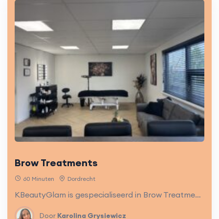
Brow Treatments
60 Minuten
Dordrecht
KBeautyGlam is gespecialiseerd in Brow Treatments. De wenkbrauwen zijn een blikvanger voor jouw gezicht. Met een shape, henna en/of tinting treatment creëren we de perfecte wenkbrauwen.
Door
Karolina Grysiewicz