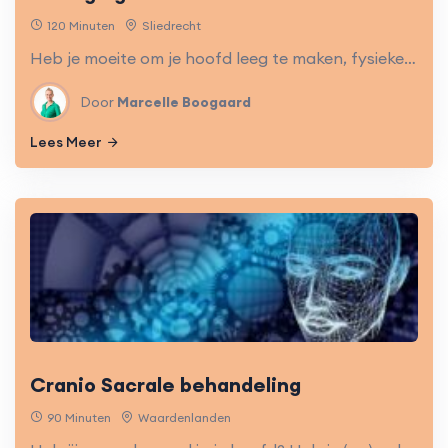
120 Minuten
Sliedrecht
Heb je moeite om je hoofd leeg te maken, fysieke ongemakken of een gehaast gevoel? Veel mensen ervaren dit en zoeken naar handvatten die werken en simpel zijn. Op 12 en 13 september geeft Nancy Wong een praktische workshop. De aanpak zal je verassen…
Door
Marcelle Boogaard
Lees Meer
Cranio Sacrale behandeling
90 Minuten
Waardenlanden