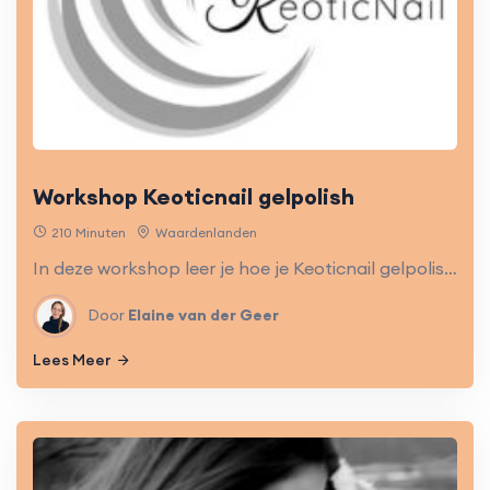
Workshop Keoticnail gelpolish
210 Minuten
Waardenlanden
In deze workshop leer je hoe je Keoticnail gelpolish zet. Je kunt samen met een collega of collega's komen en elkaars nagels lakken, maar er natuurlijk ook voor kiezen om zelf je nagels te lakken!
Door
Elaine van der Geer
Lees Meer