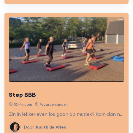
Step BBB
55 Minuten
Waardenlanden
Zin in lekker even los gaan op muziek? Kom dan naar deze energieke steples. Een half uur knallen op muziek, met de focus op benen, billen en buik. Maar ook de rest van het lichaam wordt niet vergeten.
Door
Judith de Vries