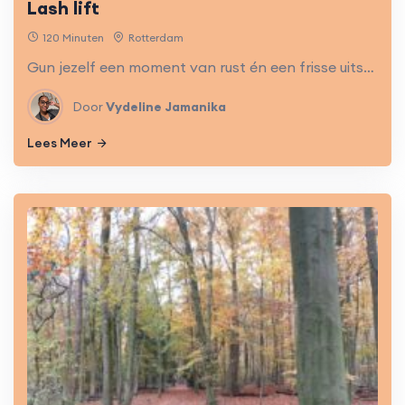
Lash lift
120 Minuten
Rotterdam
Gun jezelf een moment van rust én een frisse uitstraling. Een lash lift is meer dan een beautybehandeling!
Door
Vydeline Jamanika
Lees Meer