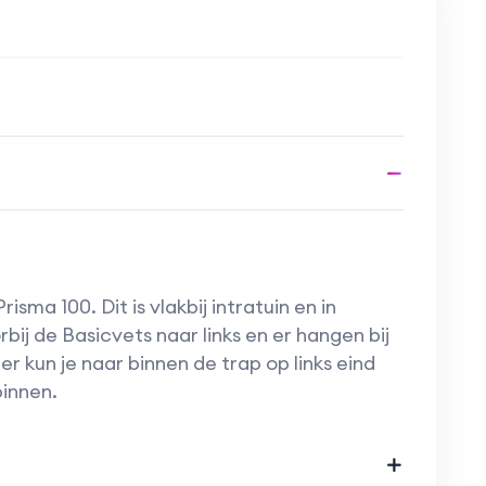
eer je diverse technieken om op een vrij
arsdesigns te maken.
erse kleuren. Veel technieken komen terug
 met andere kleuren komen ze weer heel
 volgen? Geef je dan op! De workshop wordt
zodat iedereen genoeg aandacht krijgt. Na
ook nog de mogelijkheid om producten aan
tijdens de workshop.
risma 100. Dit is vlakbij intratuin en in
rbij de Basicvets naar links en er hangen bij
r kun je naar binnen de trap op links eind
binnen.