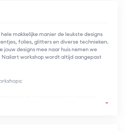
n hele makkelijke manier de leukste designs
tjes, folies, glitters en diverse technieken.
je jouw designs mee naar huis nemen we
 Nailart workshop wordt altijd aangepast
workshops:
arme kleuren en ook komen er wat leuke
we aan de slag met glitters en steentjes en
eze tijd van het jaar passen.
 met de mooiste voorjaars kleuren en maken