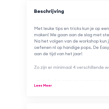
Beschrijving
Met leuke tips en tricks kun je op ee
maken! We gaan aan de slag met steen
Na het volgen van de workshop kun 
oefenen nl op handige pops. De Easy
aan de tijd van het jaar!
Zo zijn er minimaal 4 verschillende 
- In de herfst gaan we voor mooie w
Lees Meer
Halloween designs voorbij.
- Voor de winter en feestdagen gaan 
maken we de leukste designs die bij d
- Voor de lente gaan we aan de slag