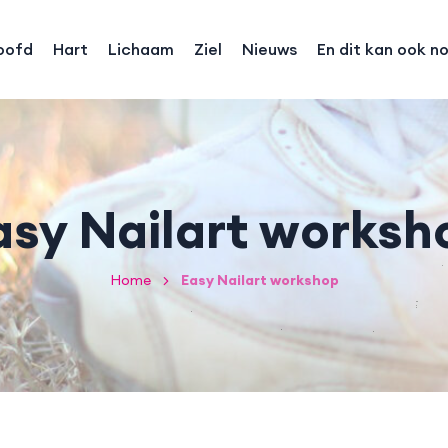
oofd
Hart
Lichaam
Ziel
Nieuws
En dit kan ook n
asy Nailart worksh
Home
Easy Nailart workshop