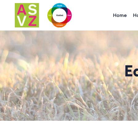
Home
H
E