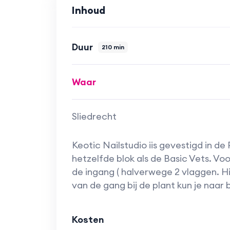
we designs met bloemen vlinders en l
Inhoud
makkelijke manier de leukste voorja
- Voor zomer pakken we uit met zom
Duur
in de verschillende workshops maar
210 min
anders uit.
Waar
Lijkt het je leuk om de workshop te
aan maximaal 4 personen gegeven, 
het volgen van de workshop heb je 
Sliedrecht
te schaffen die we gebruikt hebben 
Keotic Nailstudio iis gevestigd in de P
hetzelfde blok als de Basic Vets. Voo
de ingang ( halverwege 2 vlaggen. Hie
van de gang bij de plant kun je naar 
Kosten