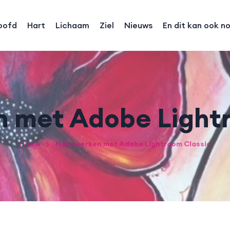
oofd
Hart
Lichaam
Ziel
Nieuws
En dit kan ook n
 met Adobe Lightr
Home
Nabewerken met Adobe Lightroom Classic