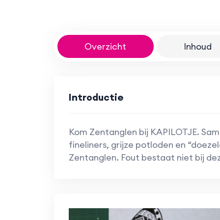
Overzicht
Inhoud
Introductie
Kom Zentanglen bij KAPILOTJE. Same
fineliners, grijze potloden en “doeze
Zentanglen. Fout bestaat niet bij d