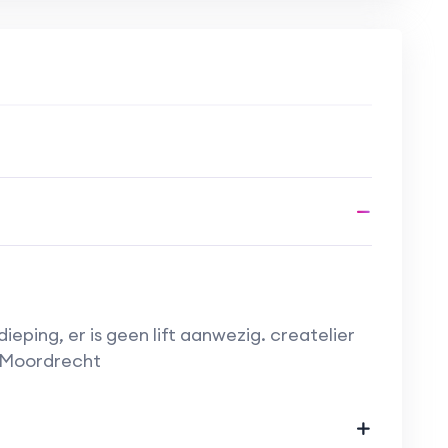
en volgen:
r je deel 2 of 3 kunt volgen)
or naar inkleuren
aarna in een lijstje)
iet bij de datum welk deel op dat moment
ezen of je deel 2 of deel 3 wilt doen.
ieping, er is geen lift aanwezig. createlier
 Moordrecht