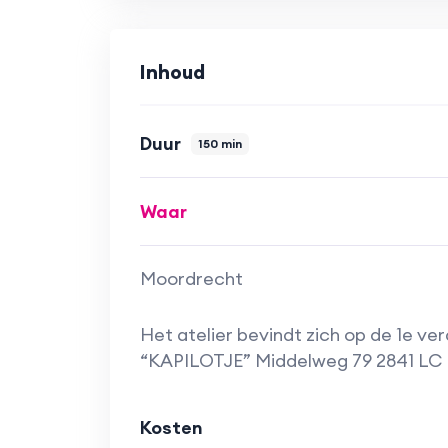
Je kunt van deze workshop 3 variant
deel 1 = introductie (heb je nodig voo
deel 2 = van zwart op wit gaan we do
Inhoud
deel 3 = omdenken: wit op zwart! (en d
Duur
150 min
Let bij het aanmelden goed op, je z
wordt gegeven.
Begin bij deel 1! Daarna kun je zelf ki
Waar
Moordrecht
Het atelier bevindt zich op de 1e verd
“KAPILOTJE” Middelweg 79 2841 LC
Kosten